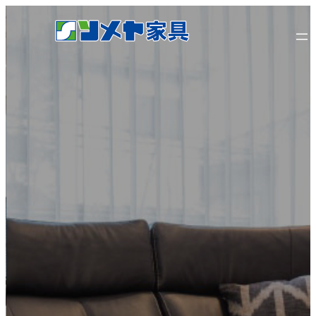
内
容
を
ス
キ
ッ
プ