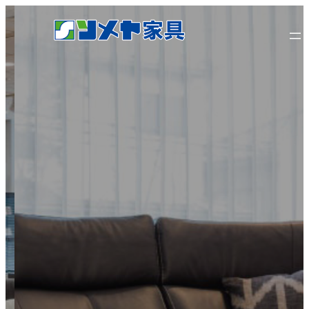
内
容
を
ス
キ
ッ
プ