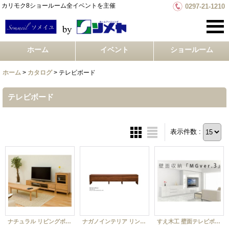
カリモク8ショールーム全イベントを主催
0297-21-1210
ホーム
イベント
ショールーム
ホーム
>
カタログ
>
テレビボード
テレビボード
表示件数 :
ナチュラル リビングボード
ナガノインテリア リンクス
すえ木工 壁面テレビボード