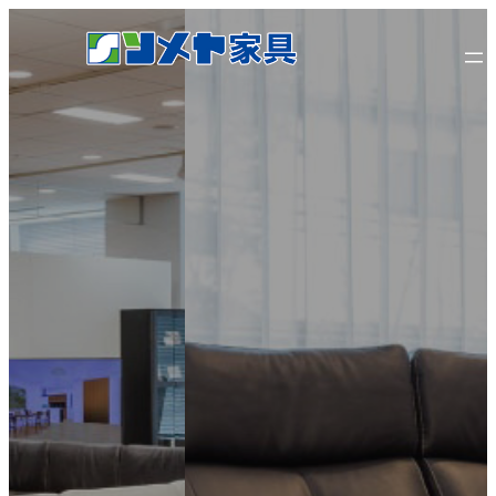
内
容
を
ス
キ
ッ
プ