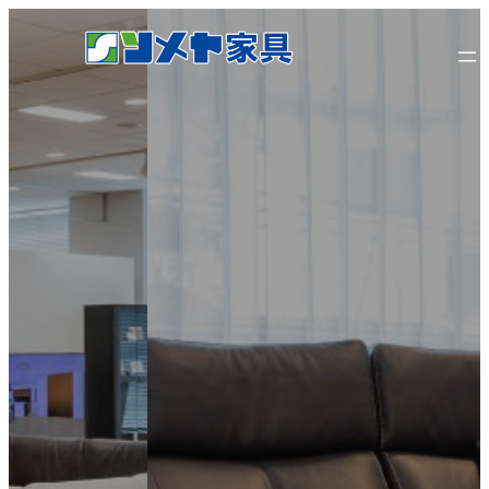
内
容
を
ス
キ
ッ
プ